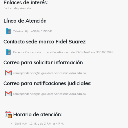
Enlaces de interés:
Política de privacidad
Línea de Atención
Teléfono fijo: +57(8) 5155543
Contacto sede marco Fidel Suarez:
Docente Concepción Luna – Coordinadora del PAE- Teléfono: 3004637994
Correo para solicitar información
correspondencia@migueldecervantessaavedra.edu.co
Correo para notificaciones judiciales:
correspondencia@migueldecervantessaavedra.edu.co
Horario de atención:
De 8 A.M. 12 M. y de 2 P.M. a 4 P.M.