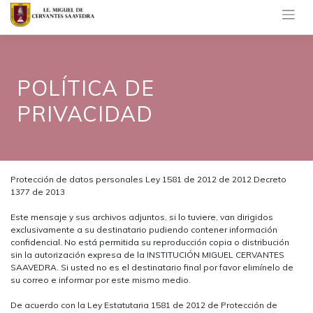
Saltar
al
contenido
POLÍTICA DE
PRIVACIDAD
Protección de datos personales Ley 1581 de 2012 de 2012 Decreto
1377 de 2013
Este mensaje y sus archivos adjuntos, si lo tuviere, van dirigidos
exclusivamente a su destinatario pudiendo contener información
confidencial. No está permitida su reproducción copia o distribución
sin la autorización expresa de la INSTITUCIÓN MIGUEL CERVANTES
SAAVEDRA. Si usted no es el destinatario final por favor elimínelo de
su correo e informar por este mismo medio.
De acuerdo con la Ley Estatutaria 1581 de 2012 de Protección de