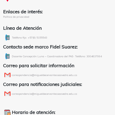
Enlaces de interés:
Política de privacidad
Línea de Atención
Teléfono fijo: +57(8) 5155543
Contacto sede marco Fidel Suarez:
Docente Concepción Luna – Coordinadora del PAE- Teléfono: 3004637994
Correo para solicitar información
correspondencia@migueldecervantessaavedra.edu.co
Correo para notificaciones judiciales:
correspondencia@migueldecervantessaavedra.edu.co
Horario de atención: