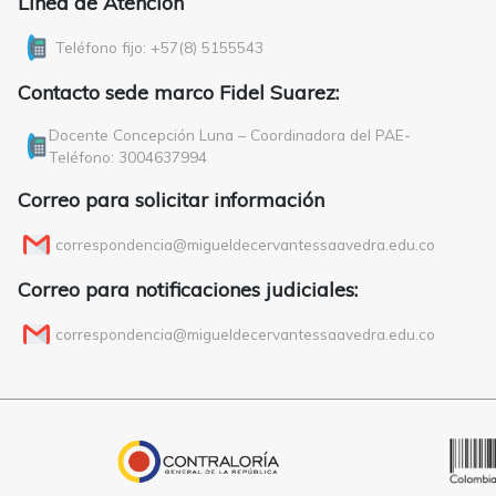
Línea de Atención
Teléfono fijo: +57(8) 5155543
Contacto sede marco Fidel Suarez:
Docente Concepción Luna – Coordinadora del PAE-
Teléfono: 3004637994
Correo para solicitar información
correspondencia@migueldecervantessaavedra.edu.co
Correo para notificaciones judiciales:
correspondencia@migueldecervantessaavedra.edu.co