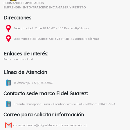
FORMANDO EMPRESARIOS
EMPRENDIMIENTO-TRASCENDENCIA-SABER Y RESPETO
Direcciones
Sede principal: Calle 28 N° 4C – 115 Barrio Hipódromo
Sede Marco Fidel Suarez: Calle 26 N° 4B-41 Barrio Hipódromo
Enlaces de interés:
Política de privacidad
Línea de Atención
Teléfono fijo: +57(8) 5155543
Contacto sede marco Fidel Suarez:
Docente Concepción Luna – Coordinadora del PAE- Teléfono: 3004637994
Correo para solicitar información
correspondencia@migueldecervantessaavedra.edu.co