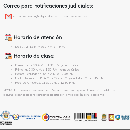
Correo para notificaciones judiciales:
correspondencia@migueldecervantessaavedra.edu.co
Horario de atención:
De 8 A.M. 12 M. y de 2 P.M. a 4 P.M.
Horario de clase:
Preescolar: 7:30 A.M. a 1:30 P.M. Jornada única
Primaria: 6:30 A.M. a 1:30 P.M. Jornada única
Básica Secundaria: 6:15 A.M. a 12:45 P.M.
Media Técnica: 6:15 A.M. a 12:45 P.M. y de 1:45 P.M. a 3:45 P.M.
Hora de Almuerzo: 11:30 A.M. a 12:30 P.M.
NOTA: Las docentes reciben los niños a la hora de ingreso. Si necesita hablar con
alguna docente deberá concertar la cita con anticipación con la docente.