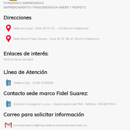
FORMANDO EMPRESARIOS
EMPRENDIMIENTO-TRASCENDENCIA-SABER Y RESPETO
Direcciones
Sede principal: Calle 28 N° 4C – 115 Barrio Hipódromo
Sede Marco Fidel Suarez: Calle 26 N° 4B-41 Barrio Hipódromo
Enlaces de interés:
Política de privacidad
Línea de Atención
Teléfono fijo: +57(8) 5155543
Contacto sede marco Fidel Suarez:
Docente Concepción Luna – Coordinadora del PAE- Teléfono: 3004637994
Correo para solicitar información
correspondencia@migueldecervantessaavedra.edu.co