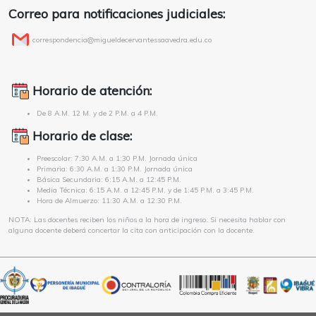
Correo para notificaciones judiciales:
correspondencia@migueldecervantessaavedra.edu.co
Horario de atención:
De 8 A.M. 12 M. y de 2 P.M. a 4 P.M.
Horario de clase:
Preescolar: 7:30 A.M. a 1:30 P.M. Jornada única
Primaria: 6:30 A.M. a 1:30 P.M. Jornada única
Básica Secundaria: 6:15 A.M. a 12:45 P.M.
Media Técnica: 6:15 A.M. a 12:45 P.M. y de 1:45 P.M. a 3:45 P.M.
Hora de Almuerzo: 11:30 A.M. a 12:30 P.M.
NOTA: Las docentes reciben los niños a la hora de ingreso. Si necesita hablar con
alguna docente deberá concertar la cita con anticipación con la docente.